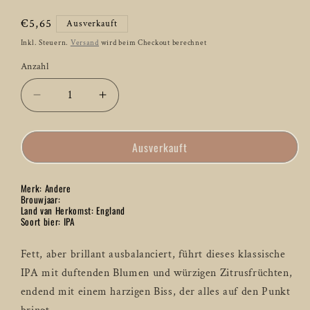
Normaler
€5,65
Ausverkauft
Preis
Inkl. Steuern.
Versand
wird beim Checkout berechnet
Anzahl
Anzahl
Verringere
Erhöhe
die
die
Menge
Menge
Ausverkauft
für
für
Stormtrooper
Stormtrooper
1000
1000
Merk: Andere
Yard
Yard
Brouwjaar:
Stare
Stare
Land van Herkomst: England
Soort bier: IPA
IPA
IPA
–
–
44
44
Fett, aber brillant ausbalanciert, führt dieses klassische
cl
cl
IPA mit duftenden Blumen und würzigen Zitrusfrüchten,
endend mit einem harzigen Biss, der alles auf den Punkt