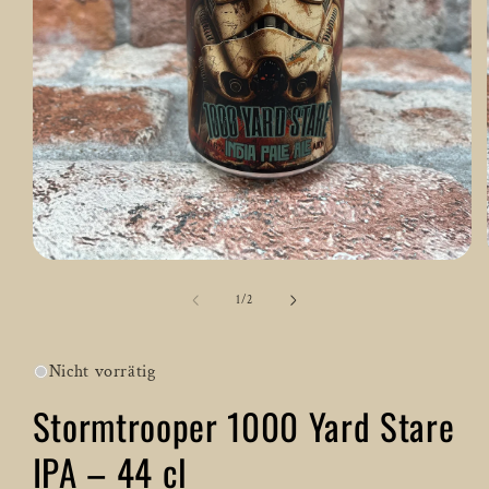
Medien
1
in
von
1
/
2
Modal
öffnen
Nicht vorrätig
Stormtrooper 1000 Yard Stare
IPA – 44 cl