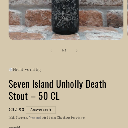
Medien
1
in
von
1
/
2
Modal
öffnen
Nicht vorrätig
Seven Island Unholly Death
Stout – 50 CL
Normaler
€32,50
Ausverkauft
Preis
Inkl. Steuern.
Versand
wird beim Checkout berechnet
Anzahl