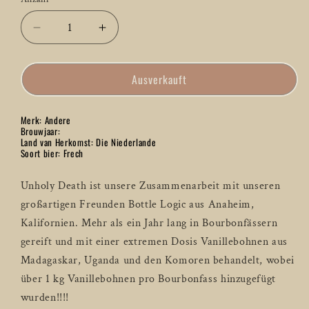
Anzahl
Verringere
Erhöhe
die
die
Menge
Menge
Ausverkauft
für
für
Seven
Seven
Island
Island
Merk: Andere
Unholly
Unholly
Brouwjaar:
Death
Death
Land van Herkomst: Die Niederlande
Soort bier: Frech
Stout
Stout
–
–
50
50
Unholy Death ist unsere Zusammenarbeit mit unseren
CL
CL
großartigen Freunden Bottle Logic aus Anaheim,
Kalifornien. Mehr als ein Jahr lang in Bourbonfässern
gereift und mit einer extremen Dosis Vanillebohnen aus
Madagaskar, Uganda und den Komoren behandelt, wobei
über 1 kg Vanillebohnen pro Bourbonfass hinzugefügt
wurden!!!!