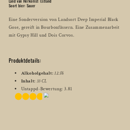
Sour
Sour
Land van Herkomst: Estland
Soort bier: Sauer
-
-
33
33
Eine Sonderversion von Landsort Deep Imperial Black
CL
CL
Gose, gereift in Bourbonfässern. Eine Zusammenarbeit
mit Gypsy Hill und Dois Corvos.
Produktdetails:
Alkoholgehalt:
12.5%
Inhalt:
33 CL
Untappd-Bewertung: 3.81