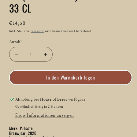
33 CL
Normaler
€14,50
Preis
Inkl. Steuern.
Versand
wird beim Checkout berechnet
Anzahl
Anzahl
Verringere
Erhöhe
die
die
Menge
Menge
In den Warenkorb legen
für
für
Pühaste
Pühaste
Landsort
Landsort
Deep
Deep
Abholung bei
House of Beers
verfügbar
Bourbon
Bourbon
Gewöhnlich fertig in 2 Stunden
BA
BA
Shop-Informationen anzeigen
(Silver
(Silver
Series)
Series)
Merk: Puhaste
2020
2020
Brouwjaar: 2020