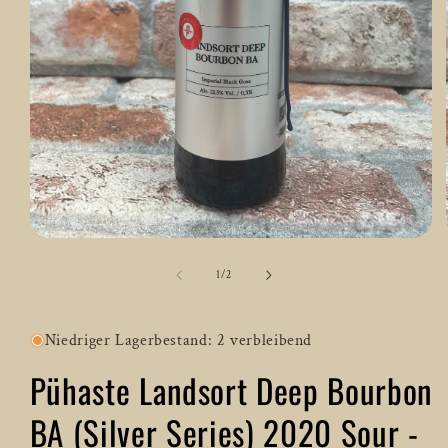
Medien
1
in
von
1
/
2
Modal
öffnen
Niedriger Lagerbestand: 2 verbleibend
Pühaste Landsort Deep Bourbon
BA (Silver Series) 2020 Sour -