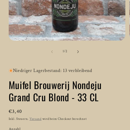
Medien
1
in
von
1
/
2
Modal
öffnen
Niedriger Lagerbestand: 13 verbleibend
Muifel Brouwerij Nondeju
Grand Cru Blond - 33 CL
Normaler
€3,40
Preis
Inkl. Steuern.
Versand
wird beim Checkout berechnet
Anzahl
Anzahl