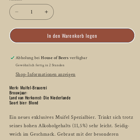
Verringere
Erhöhe
die
die
Menge
Menge
In den Warenkorb legen
für
für
Muifel
Muifel
Brouwerij
Brouwerij
Nondeju
Nondeju
Abholung bei
House of Beers
verfügbar
Grand
Grand
Gewöhnlich fertig in 2 Stunden
Cru
Cru
Shop-Informationen anzeigen
Blond
Blond
-
-
Merk: Muifel-Brauerei
33
33
Brouwjaar:
CL
CL
Land van Herkomst: Die Niederlande
Soort bier: Blond
Ein neues exklusives Muifel Spezialbier. Trinkt sich trotz
seines hohen Alkoholgehalts (11,5%) sehr leicht. Seidig-
weich im Geschmack. Gebraut mit der besonderen