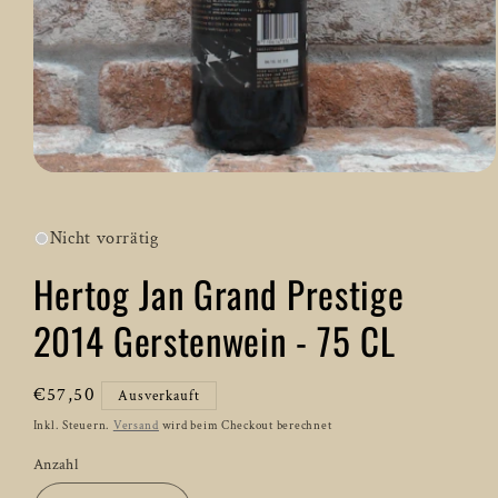
Medien
1
in
Modal
Nicht vorrätig
öffnen
Hertog Jan Grand Prestige
2014 Gerstenwein - 75 CL
Normaler
€57,50
Ausverkauft
Preis
Inkl. Steuern.
Versand
wird beim Checkout berechnet
Anzahl
Anzahl