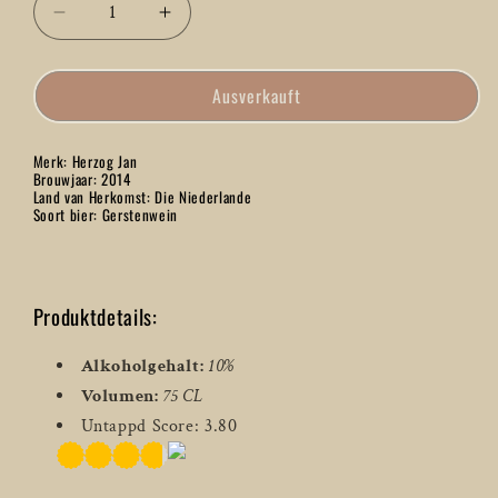
Verringere
Erhöhe
die
die
Menge
Menge
Ausverkauft
für
für
Hertog
Hertog
Jan
Jan
Merk: Herzog Jan
Grand
Grand
Brouwjaar: 2014
Prestige
Prestige
Land van Herkomst: Die Niederlande
Soort bier: Gerstenwein
2014
2014
Gerstenwein
Gerstenwein
-
-
75
75
Produktdetails:
CL
CL
Alkoholgehalt:
10%
Volumen:
75 CL
Untappd Score: 3.80